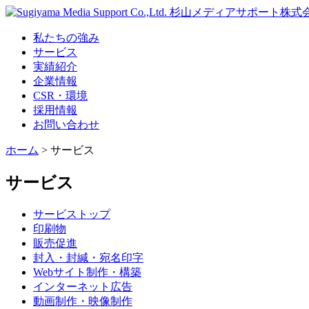
私たちの強み
サービス
実績紹介
企業情報
CSR・環境
採用情報
お問い合わせ
ホーム
> サービス
サービス
サービストップ
印刷物
販売促進
封入・封緘・宛名印字
Webサイト制作・構築
インターネット広告
動画制作・映像制作