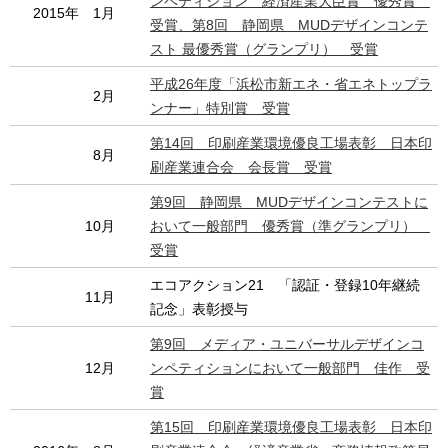
ンペティション 経済産業大臣賞 優秀賞
2015年 1月
受賞、第8回 静岡県 MUDデザインコンテ
スト 最優秀賞（グランプリ） 受賞
平成26年度「浜松市新エネ・省エネトップラ
2月
ンナー」特別賞 受賞
第14回 印刷産業環境優良工場表彰 日本印
8月
刷産業連合会 会長賞 受賞
第9回 静岡県 MUDデザインコンテストに
10月
おいて一般部門 優秀賞（準グランプリ）
受賞
エコアクション21 「認証・登録10年継続
11月
記念」表彰授与
第9回 メディア・ユニバーサルデザインコ
12月
ンペティションにおいて一般部門 佳作 受
賞
第15回 印刷産業環境優良工場表彰 日本印