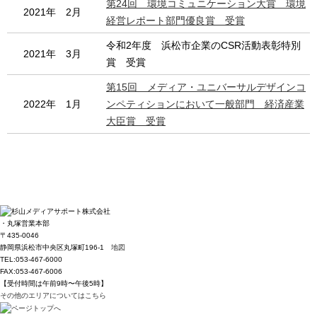
第24回 環境コミュニケーション大賞 環境
2021年 2月
経営レポート部門優良賞 受賞
令和2年度 浜松市企業のCSR活動表彰特別
2021年 3月
賞 受賞
第15回 メディア・ユニバーサルデザインコ
2022年 1月
ンペティションにおいて一般部門 経済産業
大臣賞 受賞
・丸塚営業本部
〒435-0046
静岡県浜松市中央区丸塚町196-1
地図
TEL:053-467-6000
FAX:053-467-6006
【受付時間は午前9時〜午後5時】
その他のエリアについてはこちら